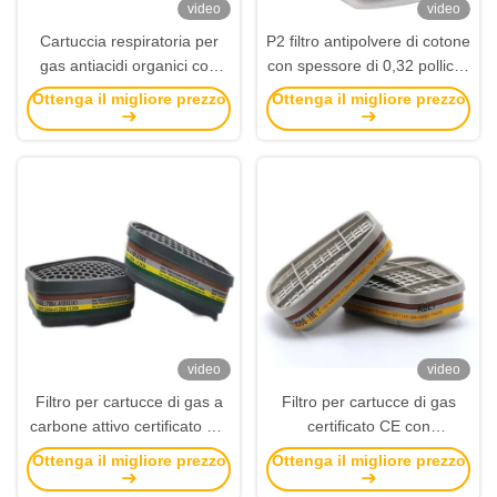
video
video
Cartuccia respiratoria per
P2 filtro antipolvere di cotone
gas antiacidi organici con
con spessore di 0,32 pollici e
connessione con baionetta
connessione a baionetta per
Ottenga il migliore prezzo
Ottenga il migliore prezzo
per un facile accensione e
accessori respiratori
spegnimento
cartuccia di gas
video
video
Filtro per cartucce di gas a
Filtro per cartucce di gas
carbone attivo certificato CE
certificato CE con
con collegamento a
collegamento a baionetta e
Ottenga il migliore prezzo
Ottenga il migliore prezzo
baionetta per accessori per
materiale a carbone attivo