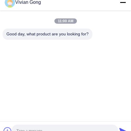
Vivian Gong
La nostra newsletter
11:00 AM
Iscriviti alla nostra newsletter per sconti e altro.
Good day, what product are you looking for?
Contattaci
Politica sulla privacy
|
Mappa del sito
| Cina Buona qualità
Lampada da miniera Fornitore. 2023-2026 FUTURE TECH