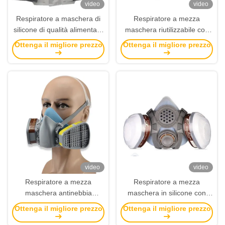
video
video
Respiratore a maschera di
Respiratore a mezza
silicone di qualità alimentare
maschera riutilizzabile con
con connessione a baionetta
connessione a baionetta e
Ottenga il migliore prezzo
Ottenga il migliore prezzo
per una costruzione
antiappannamento per la
durevole
sicurezza chimica
video
video
Respiratore a mezza
Respiratore a mezza
maschera antinebbia
maschera in silicone con
riutilizzabile con difesa da
connessione a baionetta per
Ottenga il migliore prezzo
Ottenga il migliore prezzo
gas di polvere per la
spruzzatura anti-gas e