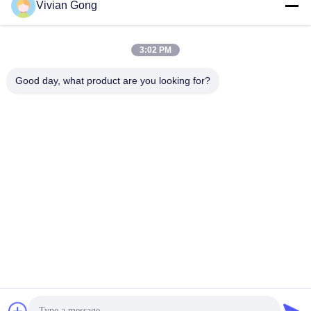
Vivian Gong
La nostra newsletter
3:02 PM
Iscriviti alla nostra newsletter per sconti e altro.
Good day, what product are you looking for?
Contattaci
Politica sulla privacy
|
Mappa del sito
| Cina Buona qualità
Lampada da miniera Fornitore. 2023-2026 FUTURE TECH