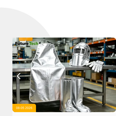

08-05 2026