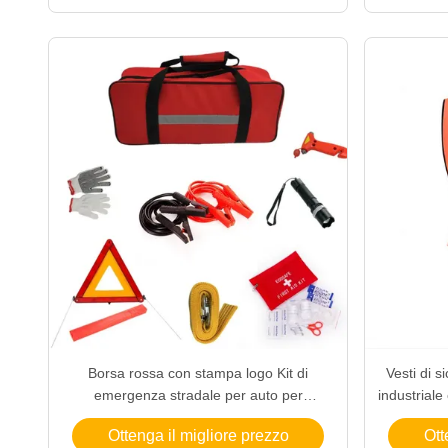
Borsa rossa con stampa logo Kit di
Vesti di s
emergenza stradale per auto per
industriale
campeggio familiare e auto con durata di
o
Ottenga il migliore prezzo
Ott
conservazione di 2 anni