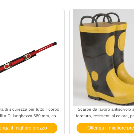
a di sicurezza per tutto il corpo
Scarpe da lavoro antiscivolo a
lli a D, lunghezza 680 mm, con
foratura, resistenti al calore, pe
anticaduta in 100% poliestere
fuoco
enga il migliore prezzo
Ottenga il migliore pr