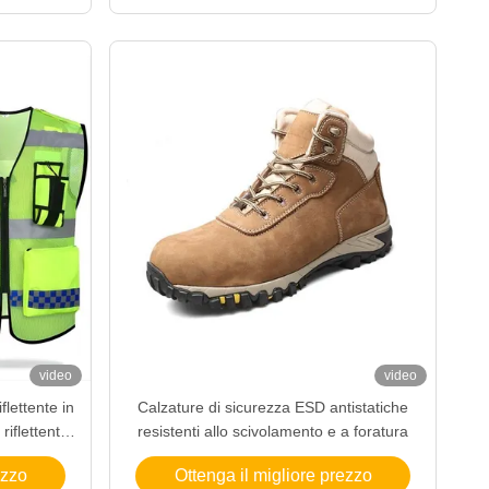
video
video
flettente in
Calzature di sicurezza ESD antistatiche
riflettente
resistenti allo scivolamento e a foratura
o per alta
ezzo
Ottenga il migliore prezzo