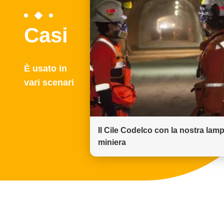
Casi
È usato in
vari scenari
Il Cile Codelco con la nostra lam
miniera