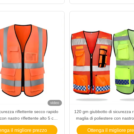
video
icurezza riflettente secco rapido
120 gm giubbotto di sicurezza ri
 con nastro riflettente alto 5 cm e
maglia di poliestere con nastro 
pzioni personalizzabili
alto 5 cm e logo personalizzat
enga il migliore prezzo
Ottenga il migliore pr
visibilità