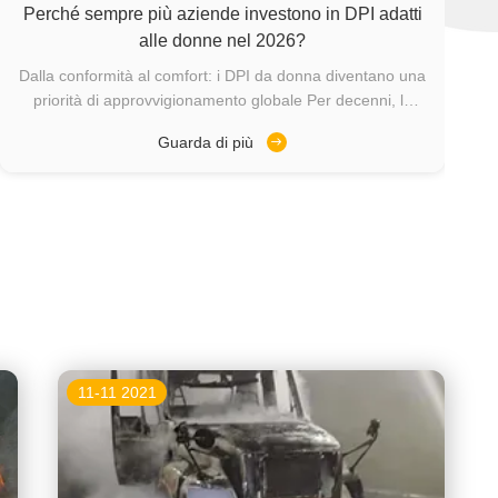
Perché sempre più aziende investono in DPI adatti
alle donne nel 2026?
Dalla conformità al comfort: i DPI da donna diventano una
priorità di approvvigionamento globale Per decenni, la
maggior parte dei Dispositivi di Protezione Individuale
Guarda di più
(DPI) è stata progettata pensando al lavoratore maschio
medio. I DPI da donna erano spesso limitati a taglie più
piccole anziché a ...
11-11 2021