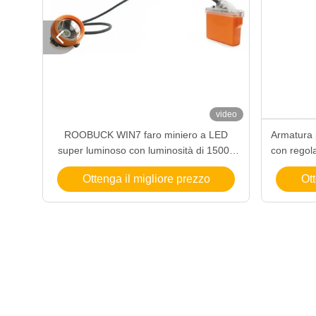

video
video
ROOBUCK WIN7 faro miniero a LED
Armatura p
500LM
super luminoso con luminosità di 15000
con regola
Lux, 13 ore di funzionamento e design
Ottenga il migliore prezzo
Ott
impermeabile e a prova di impatto per il
mining sotterraneo