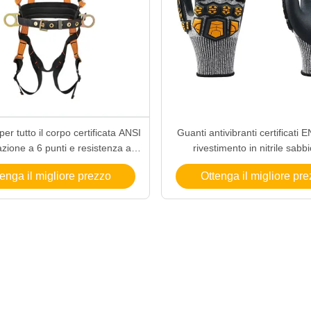
er tutto il corpo certificata ANSI
Guanti antivibranti certificati
zione a 6 punti e resistenza alla
rivestimento in nitrile sabb
rottura di 25000 libbre
resistenza agli urti per la si
enga il migliore prezzo
Ottenga il migliore pr
industriale