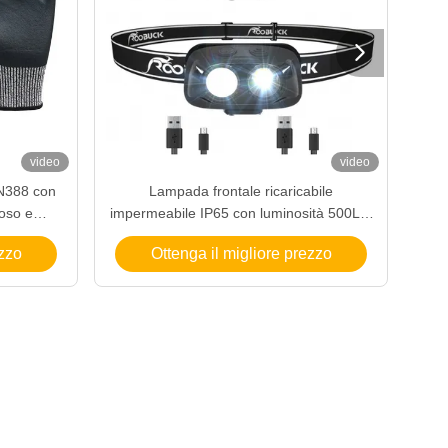

video
video
 EN388 con
Lampada frontale ricaricabile
R
ioso e
impermeabile IP65 con luminosità 500LM
sup
curezza
per luce da lavoro all'aperto
Lu
ezzo
Ottenga il migliore prezzo
imp