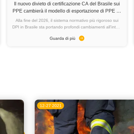
Il nuovo divieto di certificazione CA del Brasile sui
PPE cambierà il modello di esportazione di PPE tra
Cina e Sud America alla fine del 2026?
Alla fine del 2026, il sistema normativo più rigoroso sui
DPI in Brasile sta portando profondi cambiamenti all'intera
industria della protezione della sicurezza sudamericana. Il
Guarda di più
Ministero del Lavoro brasiliano (MTE) ha ufficialmente
implementato la normativa aggiornata NR-6 sui DPI il 15
luglio 2026...
12-27 2021