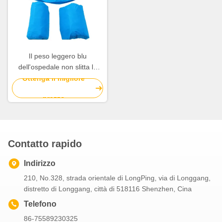
Il peso leggero blu
dell'ospedale non slitta le
scarpe eliminabili copre il
Ottenga il migliore
film 20GSM per all'interno
prezzo
Contatto rapido
Indirizzo
210, No.328, strada orientale di LongPing, via di Longgang,
distretto di Longgang, città di 518116 Shenzhen, Cina
Telefono
86-75589230325