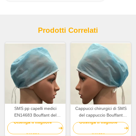
Prodotti Correlati
SMS pp capelli medici
Cappucci chirurgici di SMS
EN14683 Bouffant del
del cappuccio Bouffant
cappuccio Bouffant
eliminabile medico insipido
Ottenga il migliore
Ottenga il migliore
eliminabile di 13cm x di 64
per medici
prezzo
prezzo