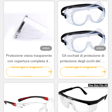
video
video
Protezione visiva trasparente
Gli occhiali di protezione di
con copertura completa del
protezione degli occhi del PC
viso ideale per ambienti
del PVC del lavoro della
Ottenga il migliore
Ottenga il migliore
medici e laboratori
sicurezza graffiano gli
prezzo
prezzo
occhiali di protezione della
prova