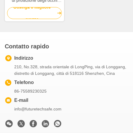
di protezione degli occhi
200nm - occhiali di
Ottenga il migliore
protezione di depilazione del
prezzo
laser 2000nm
Contatto rapido
Indirizzo
210, No.328, strada orientale di LongPing, via di Longgang,
distretto di Longgang, città di 518116 Shenzhen, Cina
Telefono
86-75589230325
E-mail
info@futuretechsafe.com