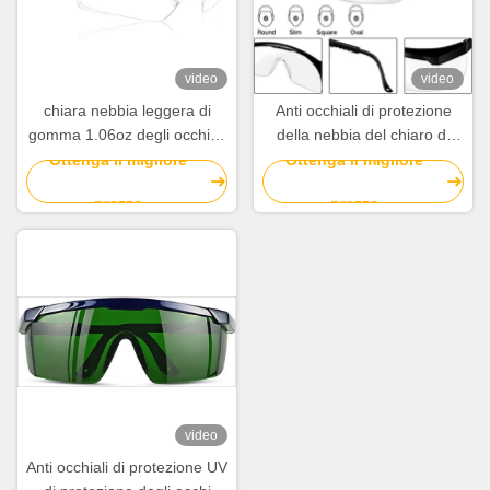
video
video
chiara nebbia leggera di
Anti occhiali di protezione
gomma 1.06oz degli occhiali
della nebbia del chiaro di
di protezione di protezione
protezione degli occhi graffio
Ottenga il migliore
Ottenga il migliore
degli occhi di 10in anti
unisex degli occhiali di
prezzo
prezzo
protezione anti
video
Anti occhiali di protezione UV