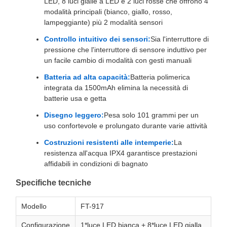
LED, 8 luci gialle a LED e 2 luci rosse che offrono 4
modalità principali (bianco, giallo, rosso,
lampeggiante) più 2 modalità sensori
Controllo intuitivo dei sensori:
Sia l'interruttore di
pressione che l'interruttore di sensore induttivo per
un facile cambio di modalità con gesti manuali
Batteria ad alta capacità:
Batteria polimerica
integrata da 1500mAh elimina la necessità di
batterie usa e getta
Disegno leggero:
Pesa solo 101 grammi per un
uso confortevole e prolungato durante varie attività
Costruzioni resistenti alle intemperie:
La
resistenza all'acqua IPX4 garantisce prestazioni
affidabili in condizioni di bagnato
Specifiche tecniche
Modello
FT-917
Configurazione
1*luce LED bianca + 8*luce LED gialla