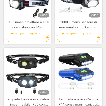
video
video
1000 lumen proiettore a LED
2000 lumens Sensore di
ricaricabile con IP55
movimento a LED a prova
impermeabile per
d'acqua IP65 Flare di lavoro
Ottenga il migliore
Ottenga il migliore
campeggio e ciclismo
a LED con batteria
prezzo
prezzo
ricaricabile
video
Lampada frontale ricaricabile
Lampada a prova d'acqua
impermeabile IP65 con
IP44 senza mani ricaricabile