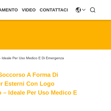
AMENTO
VIDEO
CONTATTACI
 – Ideale Per Uso Medico E Di Emergenza
 Soccorso A Forma Di
r Esterni Con Logo
o – Ideale Per Uso Medico E