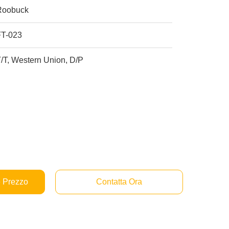
Roobuck
FT-023
/T, Western Union, D/P
e Prezzo
Contatta Ora