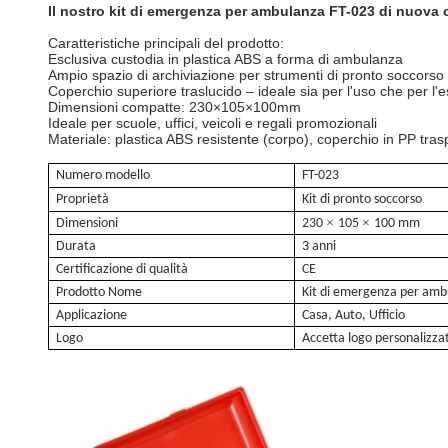
Il nostro kit di emergenza per ambulanza FT-023 di nuova c
Caratteristiche principali del prodotto:
Esclusiva custodia in plastica ABS a forma di ambulanza
Ampio spazio di archiviazione per strumenti di pronto soccor
Coperchio superiore traslucido – ideale sia per l'uso che per l'
Dimensioni compatte: 230×105×100mm
Ideale per scuole, uffici, veicoli e regali promozionali
Materiale: plastica ABS resistente (corpo), coperchio in PP tra
Numero modello
FT-023
Proprietà
Kit di pronto soccorso
×
×
Dimensioni
230
105
100 mm
Durata
3 anni
Certificazione di qualità
CE
Prodotto
Nome
Kit di emergenza per amb
Applicazione
Casa, Auto, Ufficio
Logo
Accetta logo personalizza