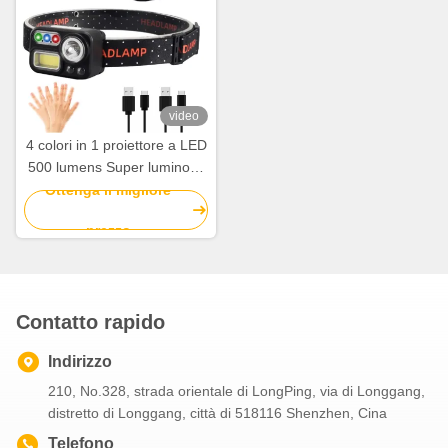
video
4 colori in 1 proiettore a LED
500 lumens Super luminoso
sensore di movimento
Ottenga il migliore
proiettore
prezzo
Contatto rapido
Indirizzo
210, No.328, strada orientale di LongPing, via di Longgang,
distretto di Longgang, città di 518116 Shenzhen, Cina
Telefono