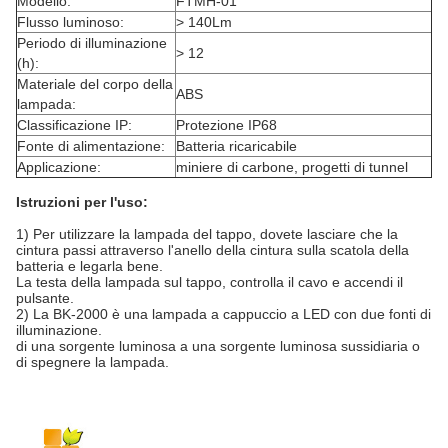
Modello:
FTMH-01
Flusso luminoso:
> 140Lm
Periodo di illuminazione
> 12
(h):
Materiale del corpo della
ABS
lampada:
Classificazione IP:
Protezione IP68
Fonte di alimentazione:
Batteria ricaricabile
Applicazione:
miniere di carbone, progetti di tunnel
Istruzioni per l'uso:
1) Per utilizzare la lampada del tappo, dovete lasciare che la
cintura passi attraverso l'anello della cintura sulla scatola della
batteria e legarla bene.
La testa della lampada sul tappo, controlla il cavo e accendi il
pulsante.
2) La BK-2000 è una lampada a cappuccio a LED con due fonti di
illuminazione.
di una sorgente luminosa a una sorgente luminosa sussidiaria o
di spegnere la lampada.