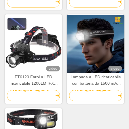
lavori all'aperto
prodotti di salvataggio
prezzo
prezzo
Dimensioni 106.50 x 106.50
x 35 mm
video
video
FT6120 Farol a LED
Lampada a LED ricaricabile
ricaricabile 1200LM IPX4
con batteria da 1500 mAh
Farol esterno impermeabile
Materiale ABS da 800 lumen
Ottenga il migliore
Ottenga il migliore
per attività all'aperto
prezzo
prezzo