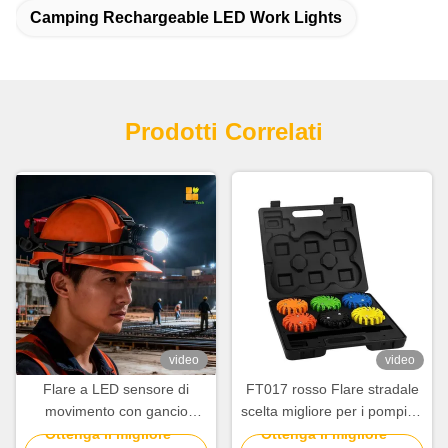
Camping Rechargeable LED Work Lights
Prodotti Correlati
video
video
Flare a LED sensore di
FT017 rosso Flare stradale
movimento con gancio
scelta migliore per i pompieri
ricaricabile tipo C IPX4 per
della polizia EMT e dei
Ottenga il migliore
Ottenga il migliore