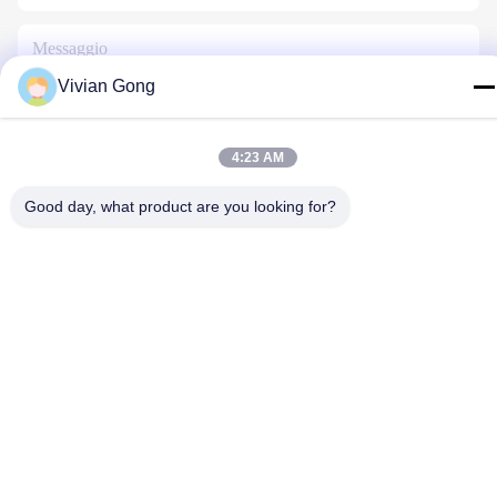
Vivian Gong
4:23 AM
Contattaci
Good day, what product are you looking for?
Politica sulla privacy
|
Mappa del sito
| Cina Buona qualità
Lampada da miniera Fornitore. 2023-2026 FUTURE TECH
LIMITED . Tutti i diritti riservati.