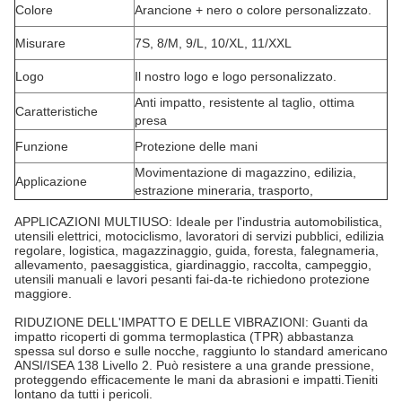
Colore
Arancione + nero o colore personalizzato.
Misurare
7S, 8/M, 9/L, 10/XL, 11/XXL
Logo
Il nostro logo e logo personalizzato.
Anti impatto, resistente al taglio, ottima
Caratteristiche
presa
Funzione
Protezione delle mani
Movimentazione di magazzino, edilizia,
Applicazione
estrazione mineraria, trasporto,
APPLICAZIONI MULTIUSO: Ideale per l'industria automobilistica,
utensili elettrici, motociclismo, lavoratori di servizi pubblici, edilizia
regolare, logistica, magazzinaggio, guida, foresta, falegnameria,
allevamento, paesaggistica, giardinaggio, raccolta, campeggio,
utensili manuali e lavori pesanti fai-da-te richiedono protezione
maggiore.
RIDUZIONE DELL'IMPATTO E DELLE VIBRAZIONI: Guanti da
impatto ricoperti di gomma termoplastica (TPR) abbastanza
spessa sul dorso e sulle nocche, raggiunto lo standard americano
ANSI/ISEA 138 Livello 2. Può resistere a una grande pressione,
proteggendo efficacemente le mani da abrasioni e impatti.Tieniti
lontano da tutti i pericoli.