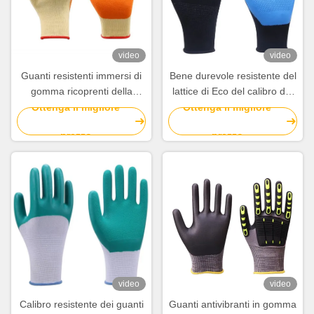
video
video
Guanti resistenti immersi di
Bene durevole resistente del
gomma ricoprenti della
lattice di Eco del calibro dei
mano dei guanti del lattice
guanti 10 di slittamento
Ottenga il migliore
Ottenga il migliore
per i muratori
senza cuciture del poliestere
prezzo
prezzo
video
video
Calibro resistente dei guanti
Guanti antivibranti in gomma