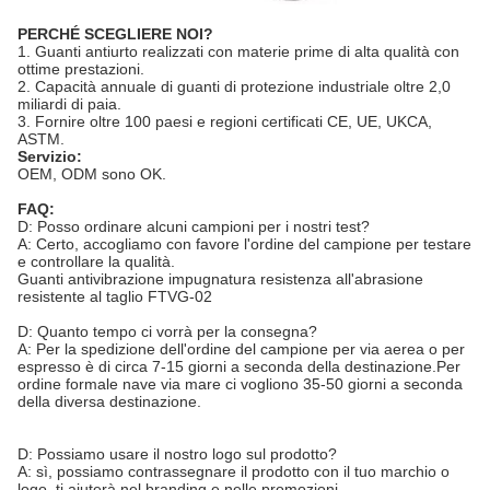
PERCHÉ SCEGLIERE NOI?
1. Guanti antiurto realizzati con materie prime di alta qualità con
ottime prestazioni.
2. Capacità annuale di guanti di protezione industriale oltre 2,0
miliardi di paia.
3. Fornire oltre 100 paesi e regioni certificati CE, UE, UKCA,
ASTM.
Servizio:
OEM, ODM sono OK.
FAQ:
D: Posso ordinare alcuni campioni per i nostri test?
A: Certo, accogliamo con favore l'ordine del campione per testare
e controllare la qualità.
Guanti antivibrazione impugnatura resistenza all'abrasione
resistente al taglio FTVG-02
D: Quanto tempo ci vorrà per la consegna?
A: Per la spedizione dell'ordine del campione per via aerea o per
espresso è di circa 7-15 giorni a seconda della destinazione.Per
ordine formale nave via mare ci vogliono 35-50 giorni a seconda
della diversa destinazione.
D: Possiamo usare il nostro logo sul prodotto?
A: sì, possiamo contrassegnare il prodotto con il tuo marchio o
logo, ti aiuterà nel branding e nelle promozioni.