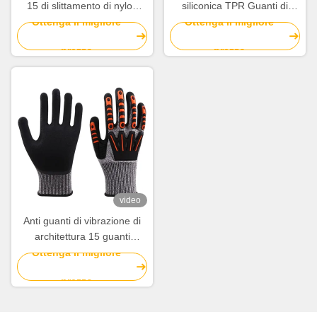
15 di slittamento di nylon
siliconica TPR Guanti di
rivestito del nitrile per
protezione dal taglio
Ottenga il migliore
Ottenga il migliore
immagazzinare
prezzo
prezzo
video
Anti guanti di vibrazione di
architettura 15 guanti
resistenti di sicurezza del
Ottenga il migliore
taglio flessibile del calibro
prezzo