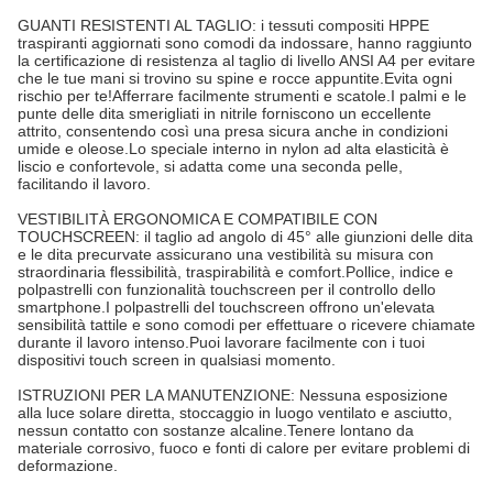
GUANTI RESISTENTI AL TAGLIO: i tessuti compositi HPPE
traspiranti aggiornati sono comodi da indossare, hanno raggiunto
la certificazione di resistenza al taglio di livello ANSI A4 per evitare
che le tue mani si trovino su spine e rocce appuntite.Evita ogni
rischio per te!Afferrare facilmente strumenti e scatole.I palmi e le
punte delle dita smerigliati in nitrile forniscono un eccellente
attrito, consentendo così una presa sicura anche in condizioni
umide e oleose.Lo speciale interno in nylon ad alta elasticità è
liscio e confortevole, si adatta come una seconda pelle,
facilitando il lavoro.
VESTIBILITÀ ERGONOMICA E COMPATIBILE CON
TOUCHSCREEN: il taglio ad angolo di 45° alle giunzioni delle dita
e le dita precurvate assicurano una vestibilità su misura con
straordinaria flessibilità, traspirabilità e comfort.Pollice, indice e
polpastrelli con funzionalità touchscreen per il controllo dello
smartphone.I polpastrelli del touchscreen offrono un'elevata
sensibilità tattile e sono comodi per effettuare o ricevere chiamate
durante il lavoro intenso.Puoi lavorare facilmente con i tuoi
dispositivi touch screen in qualsiasi momento.
ISTRUZIONI PER LA MANUTENZIONE: Nessuna esposizione
alla luce solare diretta, stoccaggio in luogo ventilato e asciutto,
nessun contatto con sostanze alcaline.Tenere lontano da
materiale corrosivo, fuoco e fonti di calore per evitare problemi di
deformazione.