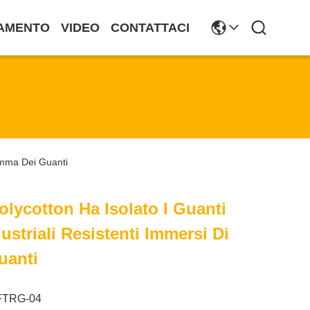
AMENTO
VIDEO
CONTATTACI
Gomma Dei Guanti
Polycotton Ha Isolato I Guanti
striali Resistenti Immersi Di
uanti
FTRG-04