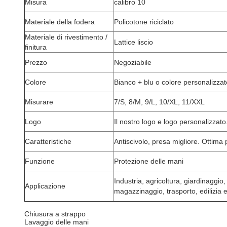
Misura
calibro 10
Materiale della fodera
Policotone riciclato
Materiale di rivestimento /
Lattice liscio
finitura
Prezzo
Negoziabile
Colore
Bianco + blu o colore personalizzat
Misurare
7/S, 8/M, 9/L, 10/XL, 11/XXL
Logo
Il nostro logo e logo personalizzato
Caratteristiche
Antiscivolo, presa migliore. Ottima
Funzione
Protezione delle mani
Industria, agricoltura, giardinaggi
Applicazione
magazzinaggio, trasporto, edilizia e
Chiusura a strappo
Lavaggio delle mani