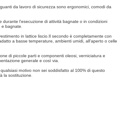
uanti da lavoro di sicurezza sono ergonomici, comodi da
urante l'esecuzione di attività bagnate o in condizioni
e e bagnate.
stimento in lattice liscio.Il secondo è completamente con
 adatto a basse temperature, ambienti umidi, all'aperto o celle
ione di piccole parti e componenti oleosi, verniciatura e
imentazione generale e così via.
er qualsiasi motivo non sei soddisfatto al 100% di questo
à la sostituzione.