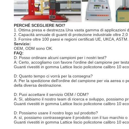
PERCHÉ SCEGLIERE NOI?
1. Ottima presa e destrezza.Una vasta gamma di applicazioni 
2. Capacità annuale di guanti di protezione industriale oltre 2,0 m
3. Fornire oltre 100 paesi e regioni certificati UE, UKCA, ASTM.
Servizio:
OEM, ODM sono OK.
FAQ:
D: Posso ordinare alcuni campioni per i nostri test?
A: Certo, accogliamo con favore l'ordine del campione per testar
Guanti rivestiti in gomma Lattice liscio policotone calibro 10
D: Quanto tempo ci vorrà per la consegna?
A: Per la spedizione dell'ordine del campione per via aerea o p
della diversa destinazione.
D: Puoi accettare il servizio OEM / ODM?
A: Sì, abbiamo il nostro team di ricerca e sviluppo, possiamo pr
Guanti rivestiti in gomma Lattice liscio policotone calibro 10
D: Possiamo usare il nostro logo sul prodotto?
A: sì, possiamo contrassegnare il prodotto con il tuo marchio o 
Guanti rivestiti in gomma Lattice liscio policotone calibro 10