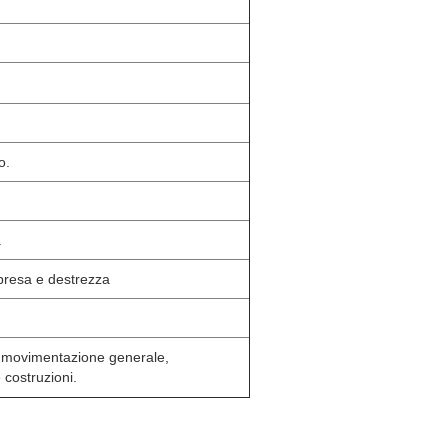
o.
.
 presa e destrezza
o, movimentazione generale,
 costruzioni.