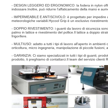
- DESIGN LEGGERO ED ERGONOMICO: la fodera in nylon offre un'
indossare.Inoltre, può ridurre l'affaticamento della mano e aume
- IMPERMEABILE E ANTISCIVOLO: è progettato per impedire ai liq
meteorologiche variabili.Hycool Grip è un esclusivo rivestimento
- DOPPIO RIVESTIMENTO: i guanti da lavoro di sicurezza sono g
palmo in lattice e rivestimento del pollice.Il lattice a doppio s
frigorifere.
- MULTIUSO: adatto a tutti i tipi di lavoro all'aperto in ambienti
orticoltura, micro ingegneria, manipolazione di piccole fusioni, 
- GARANZIA: Ci siamo specializzati in tutti i tipi di guanti, pro
prodotto, ti preghiamo di contattarci.Il team del servizio client