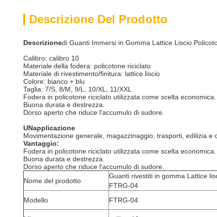
Descrizione Del Prodotto
Descrizione
di Guanti Immersi in Gomma Lattice Liscio Polic
Calibro: calibro 10
Materiale della fodera: policotone riciclato
Materiale di rivestimento/finitura: lattice liscio
Colore: bianco + blu
Taglia: 7/S, 8/M, 9/L, 10/XL, 11/XXL
Fodera in policotone riciclato utilizzata come scelta economica.
Buona durata e destrezza.
Dorso aperto che riduce l'accumulo di sudore.
UN
applicazione
Movimentazione generale, magazzinaggio, trasporti, edilizia e co
Vantaggio:
Fodera in policotone riciclato utilizzata come scelta economica.
Buona durata e destrezza.
Dorso aperto che riduce l'accumulo di sudore.
Guanti rivestiti in gomma Lattice li
Nome del prodotto
FTRG-04
Modello
FTRG-04