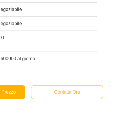
negoziabile
negoziabile
T/T
3600000 al giorno
e Prezzo
Contatta Ora