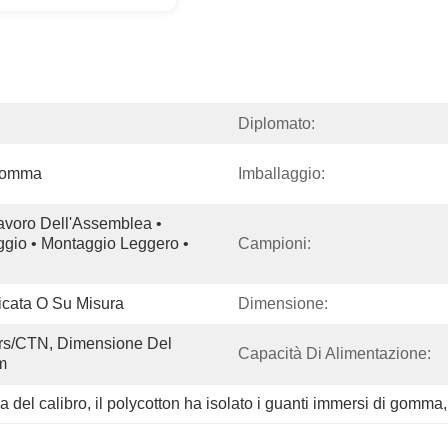
Diplomato:
 Gomma
Imballaggio:
Lavoro Dell'Assemblea • 
ggio • Montaggio Leggero • 
Campioni:
cata O Su Misura
Dimensione:
rs/CTN, Dimensione Del 
Capacità Di Alimentazione:
m
 del calibro
, 
il polycotton ha isolato i guanti immersi di gomma
,