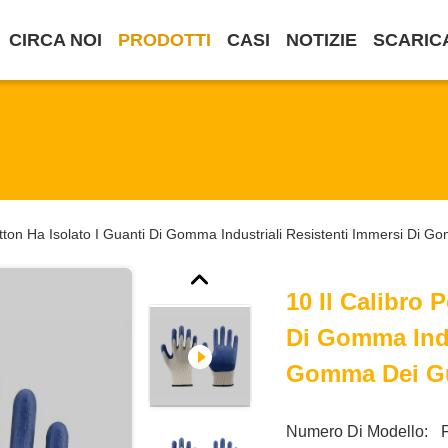
CIRCA NOI
PRODOTTI
CASI
NOTIZIE
SCARIC
otton Ha Isolato I Guanti Di Gomma Industriali Resistenti Immersi Di 
10 Il Calibro 
Di Gomma Indu
Gomma Dei G
Numero Di Modello: