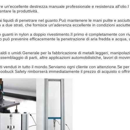
eccellente destrezza manuale professionale e resistenza all'olio.I g
ntare la produttività.
uidi di penetrare nel guanto.Può mantenere le mani pulite e asciutte d
 a due strati, che fornisce un'aderenza eccellente in condizioni asciutt
uanti in nylon a doppio rivestimento.Il primo è completamente con rive
trato può prevenire efficacemente la penetrazione di aria fredda e acqua,
 caldi o umidi.Generale per la fabbricazione di metalli leggeri, manipolaz
assemblaggio di parti, altre applicazioni automobilistiche, lavori di mov
dotti venduti in tutto il mondo.Serviamo ogni cliente con attenzione.Se p
i Roobuck Safety rimborserà immediatamente il prezzo di acquisto o offrir